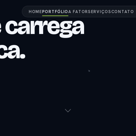
HOME
PORTFÓLIO
A FATOR
SERVIÇOS
CONTATO
 carrega
ca.