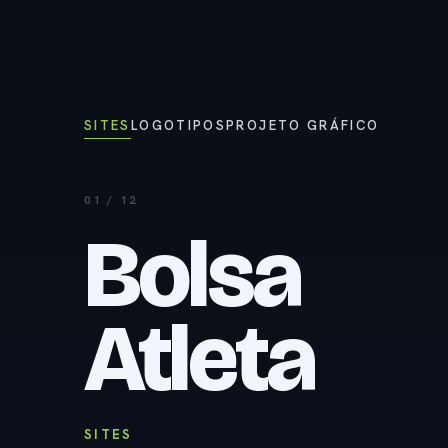
Portfólio
SITES
LOGOTIPOS
PROJETO GRÁFICO
01 / 12
Bolsa
Atleta
SITES